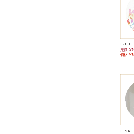
F26
定価:
¥7
価格:
¥7
F194