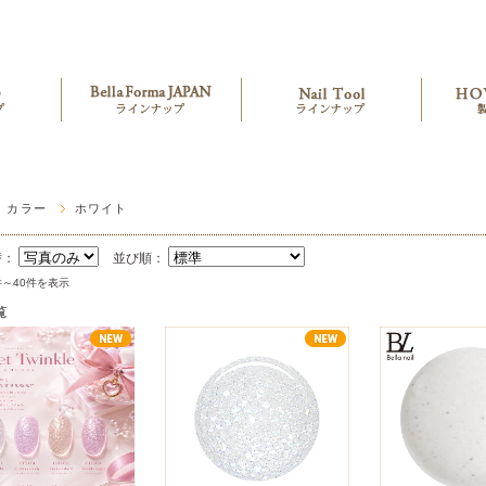
カラー
ホワイト
替：
並び順：
件～40件を表示
覧