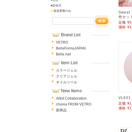
■
今日
■
定休日
■
発送業務のみ
Sweet
色セット
定価:
¥3
価格:
¥3
Brand List
VETRO
BellaFormaJAPAN
Bella nail
Item List
カラージェル
クリアジェル
ネイルツール
New Items
VL60
Artist Collaboration
定価:
¥1
churea FROM VETRO
価格:
¥1
新商品