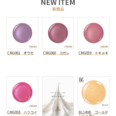
NEW ITEM
CMG061 オウセ
CMG060 コガレ
CMG059 トキメキ
CMG058 ハツコイ
BL140B ゴールデ
ンシュガー