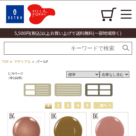
5,500円(税込)以上お買い上げで送料無料(一部地域除く)
TOP
マテリアル
パールP
>
>
1 / 6ページ
（全166件）
1
2
3
4
5
次へ