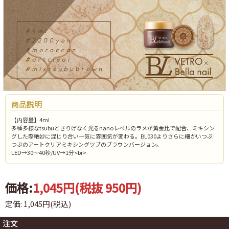
商品説明
【内容量】4ml
多種多様なtsubuとさりげなく光るnanoレベルのラメが黄金比で配合、ミキシン
グした際絶妙に混じり合い一気に雰囲気が変わる。
BL030よりさらに細かいつぶ
つぶのアートクリアミキシングツブのブラウンバージョン
。
LED→30～40秒/UV→1分<br>
価格:
1,045円
(税抜 950円)
定価: 1,045円(税込)
注文