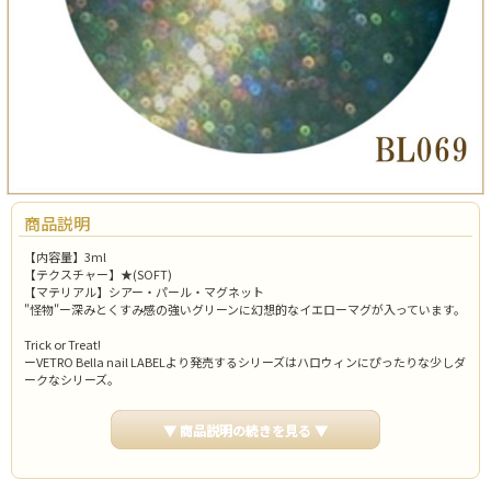
商品説明
【内容量】3ml
【テクスチャー】★(SOFT)
【マテリアル】シアー・パール・マグネット
"怪物"ー深みとくすみ感の強いグリーンに幻想的なイエローマグが入っています。
Trick or Treat!
ーVETRO Bella nail LABELより発売するシリーズはハロウィンにぴったりな少しダ
ークなシリーズ。
角度によって見え方が変わるマグは、これまでのハロウィンネイルよりもより妖
艶に豪華に爪先を彩ります。
▼ 商品説明の続きを見る ▼
※BL製品は化粧品ではありません。爪に直接使用しないでください。