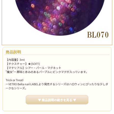
商品説明
【内容量】3ml
【テクスチャー】★(SOFT)
【マテリアル】シアー・パール・マグネット
"魔女"ー黒味と赤みのあるパープルにピンクマグが入っています。
Trick or Treat!
ーVETRO Bella nail LABELより発売するシリーズはハロウィンにぴったりな少しダ
ークなシリーズ。
角度によって見え方が変わるマグは、これまでのハロウィンネイルよりもより妖
艶に豪華に爪先を彩ります。
▼ 商品説明の続きを見る ▼
※BL製品は化粧品ではありません。爪に直接使用しないでください。