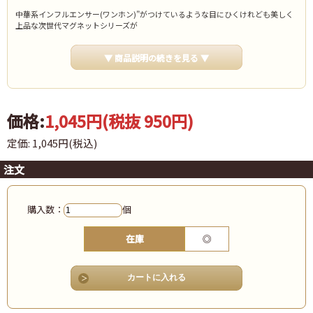
中華系インフルエンサー(ワンホン)”がつけているような目にひくけれども美しく
上品な次世代マグネットシリーズが
満を持して新登場！BWJ大阪に合わせて先行発売します！
その名も、网沙-wanghong mag-(ワンホンマグ)！
▼ 商品説明の続きを見る ▼
今まではクリアカラーにマグジェルを重ねてしか現わせなかったワンホンマグが
なんと！
たったひと塗りで完成できる驚きのマテリアルと製法で実現いたしました。
透明感と奥行きのマリアージュ、新感覚のマグネット素材で、今までのマグネッ
トネイルの概念を覆します。
価格:
1,045円
(税抜 950円)
ワンホンマグ第一弾のカラーテーマは
梦幻秋(モンホワンチユウシウ)ー秋の夢の中に出会う幻の実り
定価: 1,045円(税込)
ということで、幻に見えるくらい美しいこれからの季節にぴったりな4色展開。
商品名の中国語もお客様と楽しみながらより実りのあるネイルライフを。
注文
※BL製品は化粧品ではありません。爪に直接使用しないでください。
購入数：
個
在庫
◎