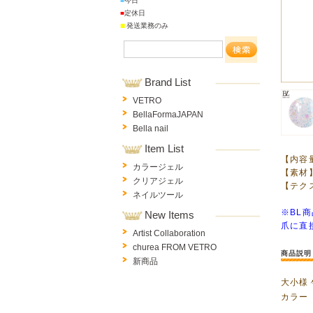
■
今日
■
定休日
■
発送業務のみ
Brand List
VETRO
BellaFormaJAPAN
Bella nail
Item List
【内容量
カラージェル
【素材
クリアジェル
【テク
ネイルツール
※BL
New Items
爪に直
Artist Collaboration
churea FROM VETRO
商品説明
新商品
大小様
カラー