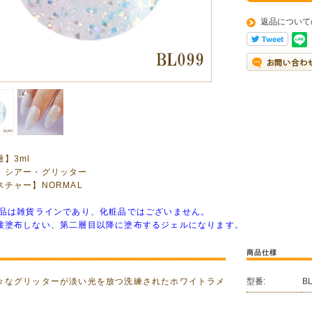
返品について
】3ml
】シアー・グリッター
スチャー】NORMAL
商品は雑貨ラインであり、化粧品ではございません。
接塗布しない、第二層目以降に塗布するジェルになります。
商品仕様
々なグリッターが淡い光を放つ洗練されたホワイトラメ
型番:
B