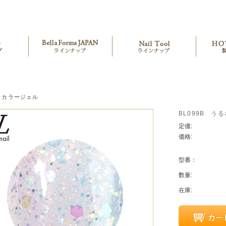
カラージェル
BL099B う
定価:
価格:
型番：
数量:
在庫: