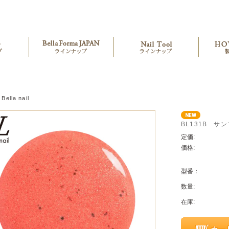
Bella nail
BL131B サ
定価:
価格:
型番：
数量:
在庫: