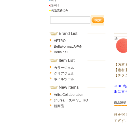
■
今日
■
定休日
■
発送業務のみ
Brand List
VETRO
BellaFormaJAPAN
Bella nail
Item List
【内容量
カラージェル
【素材】
クリアジェル
【テク
ネイルツール
※BL
New Items
爪に直
Artist Collaboration
churea FROM VETRO
商品説明
新商品
熱を宿
すぎず