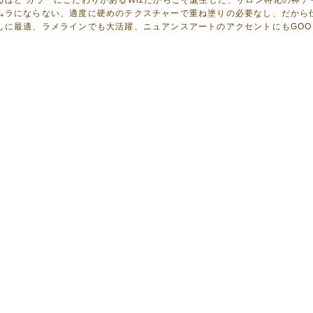
るほど カラーにこだわりがあるWizだからこそ誕生した、サロン特化の神ア
ムラにならない、適度に硬めのテクスチャーで重ね塗りの必要なし、だから
しに最適、ラメラインでも大活躍、ニュアンスアートのアクセントにもGOO