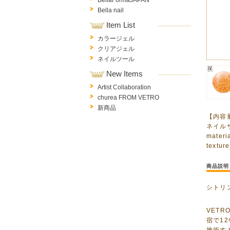
BellaFormaJAPAN
Bella nail
Item List
カラージェル
クリアジェル
ネイルツール
New Items
Artist Collaboration
churea FROM VETRO
新商品
【内容
ネイル
mater
textu
商品説明
シトリ
VETR
宿で1