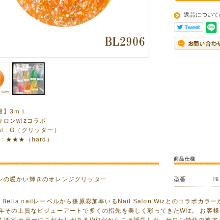
返品について
量】3ｍｌ
サロンwizコラボ
ial : G（グリッター）
re : ★★★（hard）
商品仕様
ンの暖かい輝きのオレンジグリッター
型番:
B
O Bella nailレーベルから篠原彩加率いるNail Salon Wizとのコ
2年その上質なビジューアートで多くの指先を美しく彩ってきたWiz。 お客