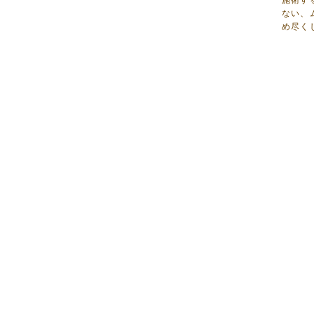
施術す
ない、
め尽く