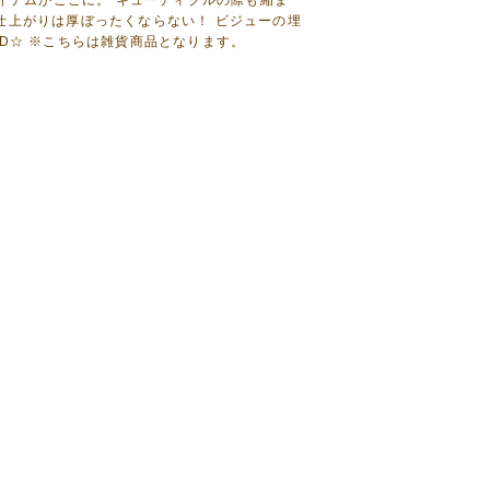
イテムがここに。 キューティクルの際も縮ま
仕上がりは厚ぼったくならない！ ビジューの埋
D☆ ※こちらは雑貨商品となります。