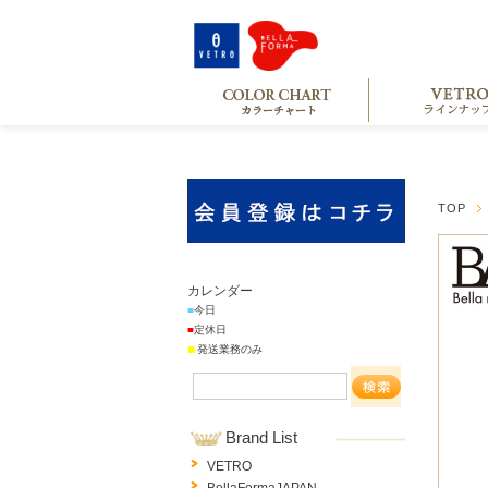
TOP
カレンダー
■
今日
■
定休日
■
発送業務のみ
Brand List
VETRO