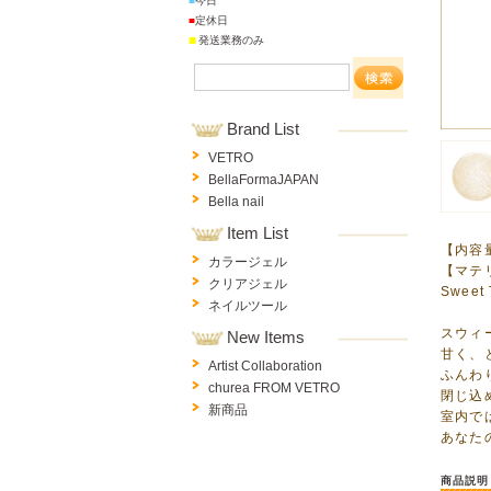
■
今日
■
定休日
■
発送業務のみ
Brand List
VETRO
BellaFormaJAPAN
Bella nail
Item List
【内容
カラージェル
【マテ
クリアジェル
Swee
ネイルツール
スウィ
New Items
甘く、
Artist Collaboration
ふんわ
churea FROM VETRO
閉じ込
新商品
室内で
あなた
商品説明