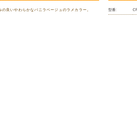
みの良いやわらかなバニラベージュのラメカラー。
型番:
C