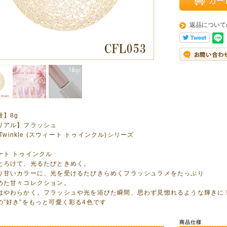
返品について
量】8g
リアル】フラッシュ
t Twinkle (スウィート トゥインクル)シリーズ
ート トゥインクル
とろけて、光るたびときめく。
り甘いカラーに、光を受けるたびきらめくフラッシュラメをたっぷり
めた甘々コレクション。
はやわらかく。フラッシュや光を浴びた瞬間、思わず見惚れるような輝きに
の”好き”をもっと可愛く彩る4色です
商品仕様