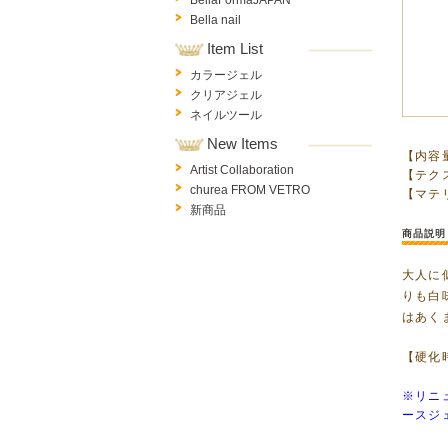
BellaFormaJAPAN
Bella nail
Item List
カラージェル
クリアジェル
ネイルツール
New Items
【内容量
Artist Collaboration
【テクス
churea FROM VETRO
【マテ
新商品
商品説明
大人に
りも白
はあく
【硬化時
※リニ
ースジ