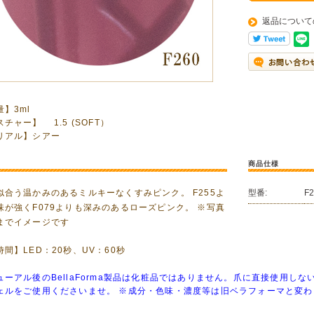
返品について
】3ml
チャー】 1.5 (SOFT）
リアル】シアー
商品仕様
似合う温かみのあるミルキーなくすみピンク。 F255よ
型番:
F
味が強くF079よりも深みのあるローズピンク。 ※写真
までイメージです
間】LED：20秒、UV：60秒
ューアル後のBellaForma製品は化粧品ではありません。爪に直接使用し
ェルをご使用くださいませ。 ※成分・色味・濃度等は旧ベラフォーマと変わ