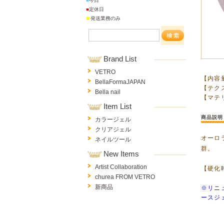
■
今日
■
定休日
■
発送業務のみ
Brand List
VETRO
【内容量
BellaFormaJAPAN
【テクス
Bella nail
【マテ
Item List
商品説明
カラージェル
クリアジェル
オーロ
ネイルツール
群。
New Items
Artist Collaboration
【硬化時
churea FROM VETRO
新商品
※リニ
ースジ