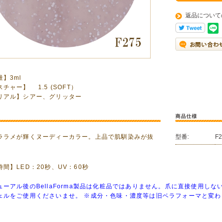
返品について
】3ml
チャー】 1.5 (SOFT）
リアル】シアー、グリッター
商品仕様
ララメが輝くヌーディーカラー。上品で肌馴染みが抜
型番:
F
間】LED：20秒、UV：60秒
ューアル後のBellaForma製品は化粧品ではありません。爪に直接使用し
ェルをご使用くださいませ。 ※成分・色味・濃度等は旧ベラフォーマと変わ