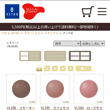
5,500円(税込)以上お買い上げで送料無料(一部地域除く)
TOP
VETRO
カラージェル
マテリアル
マットM
>
>
>
>
1 / 9ページ
（全245件）
1
2
3
4
5
次へ
VL596 スモーキー
VL595 カフェモカ
VL594 ローズモカ