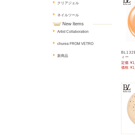
クリアジェル
ネイルツール
New Items
Artist Collaboration
churea FROM VETRO
BL13
新商品
ィー
定価:
¥1
価格:
¥1