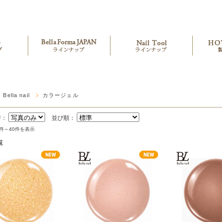
Bella nail
カラージェル
替：
並び順：
1件～40件を表示
覧