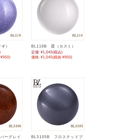
ナギ）
BL118B 霞（カスミ）
)
定価:
¥1,045
(税込)
¥950)
価格:
¥1,045
(税抜 ¥950)
アンバーグレイ
BL3105B フロステッドブ