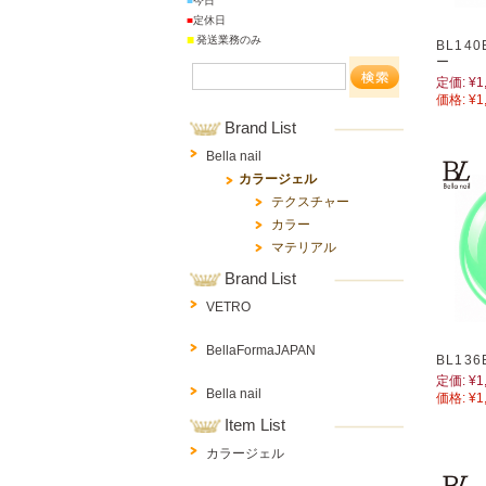
■
今日
■
定休日
■
発送業務のみ
BL14
ー
定価:
¥1
価格:
¥1
Brand List
Bella nail
カラージェル
テクスチャー
カラー
マテリアル
Brand List
VETRO
BellaFormaJAPAN
BL13
定価:
¥1
Bella nail
価格:
¥1
Item List
カラージェル