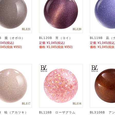
1B 朧（オボロ）
BL120B 宵（ヨイ）
BL119B 凪（
,045
(税込)
定価:
¥1,045
(税込)
定価:
¥1,045
(税込
,045
(税抜 ¥950)
価格:
¥1,045
(税抜 ¥950)
価格:
¥1,045
(税抜 
7B 暁（アカツキ）
BL116B ローザグラム
BL3106B 